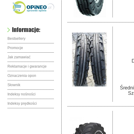
Bestsellery
Promocje
Jak zamawiać
D
Reklamacje i gwarancje
Oznaczenia opon
Słownik
Średni
Sz
Indeksy nośności
Indeksy prędkości