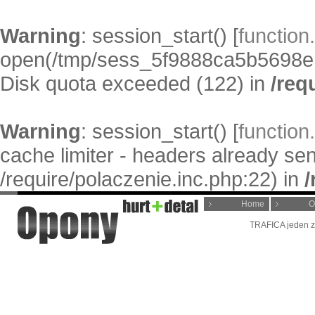
Warning
: session_start() [
function
open(/tmp/sess_5f9888ca5b5698
Disk quota exceeded (122) in
/req
Warning
: session_start() [
function
cache limiter - headers already sen
/require/polaczenie.inc.php:22) in
/
Home
O
TRAFICA jeden z 