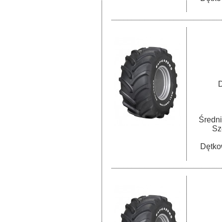
D
Średni
Sz
Dętko