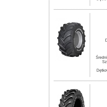
D
Średni
Sz
Dętko