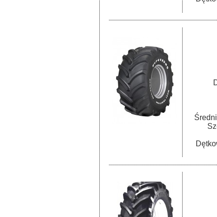
D
Średni
Sz
Dętko