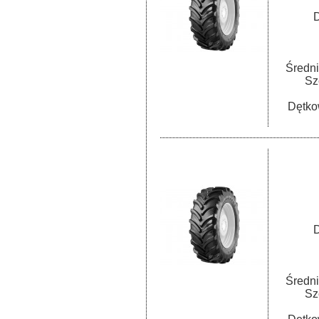
D
Średni
Sz
Dętko
D
Średni
Sz