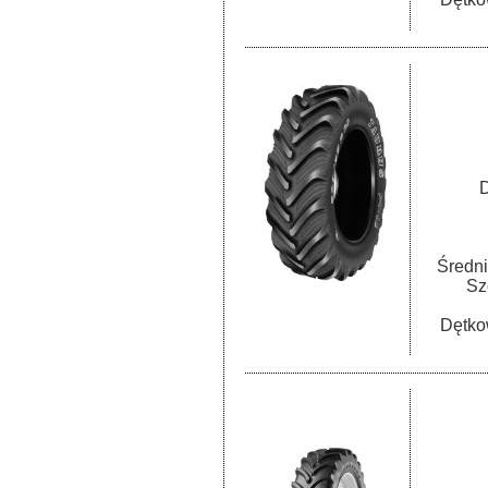
D
Średni
Sz
Dętko