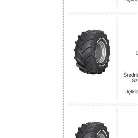
D
Średni
Sz
Dętko